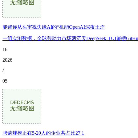
能帮你从头审视边缘AI的“机能OpenAI深夜王炸
一组实测数据，全球劳动力市场两沉天DeepSeek-TUI屠榜GitHub！
16
2026
/
05
聘请规模正在5-20人的企业共占比27.1