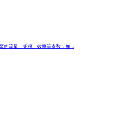
的流量、扬程、效率等参数，如...