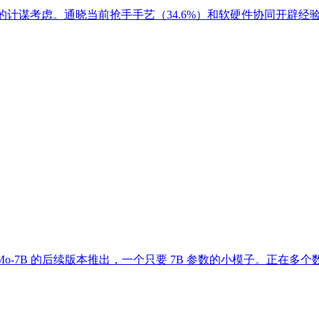
计谋考虑。通晓当前抢手手艺（34.6%）和软硬件协同开辟经验（3
为 MiMo-7B 的后续版本推出，一个只要 7B 参数的小模子。正在