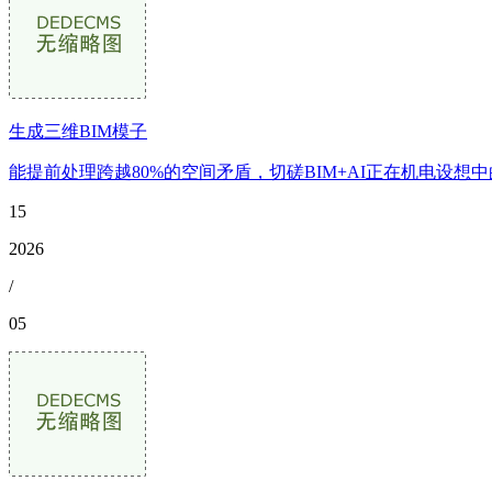
生成三维BIM模子
能提前处理跨越80%的空间矛盾，切磋BIM+AI正在机电设
15
2026
/
05