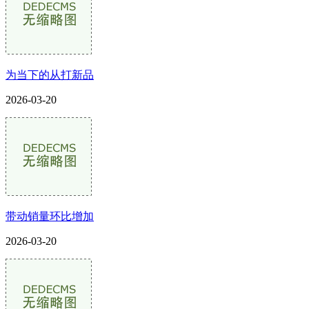
为当下的从打新品
2026-03-20
带动销量环比增加
2026-03-20