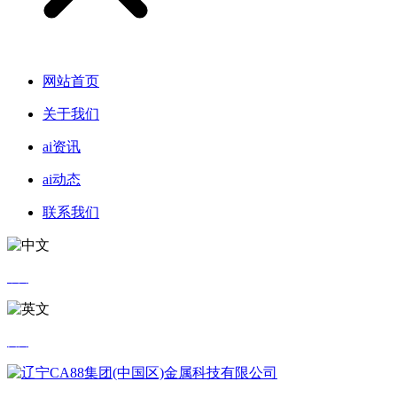
网站首页
关于我们
ai资讯
ai动态
联系我们
中文
英文