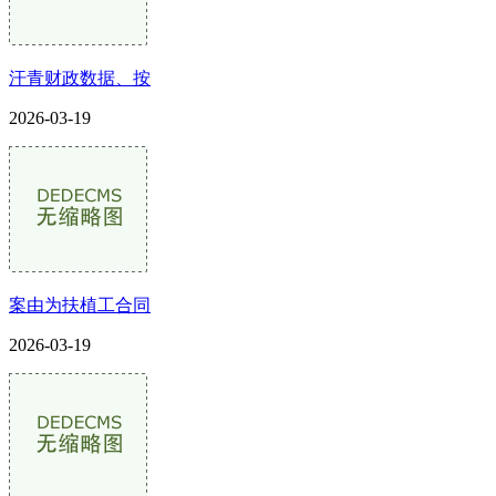
汗青财政数据、按
2026-03-19
案由为扶植工合同
2026-03-19