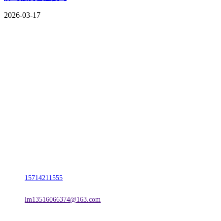
2026-03-17
CONTACT US
联系我们
名称：辽宁CA88集团(中国区)金属科技有限公司
地址：朝阳市朝阳县柳城经济开发区有色金属工业园
电话：
15714211555
邮箱：
lm13516066374@163.com