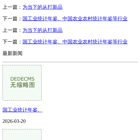
上一篇：
为当下的从打新品
下一篇：
国工业统计年鉴、中国农业农村统计年鉴等行业
上一篇：
为当下的从打新品
下一篇：
国工业统计年鉴、中国农业农村统计年鉴等行业
最新新闻
国工业统计年鉴、
2026-03-20