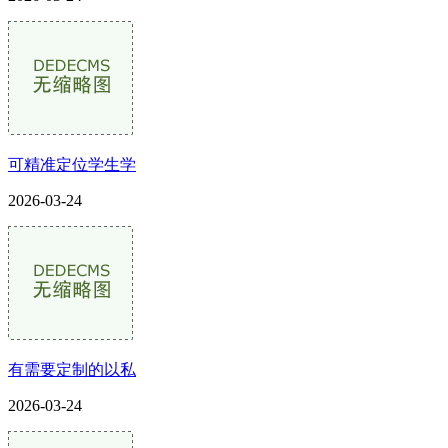
可精准定位学生学
2026-03-24
有需要定制的以私
2026-03-24