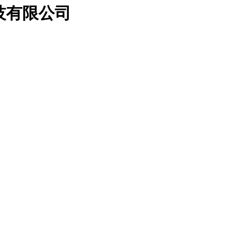
科技有限公司