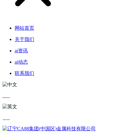
网站首页
关于我们
ai资讯
ai动态
联系我们
中文
英文