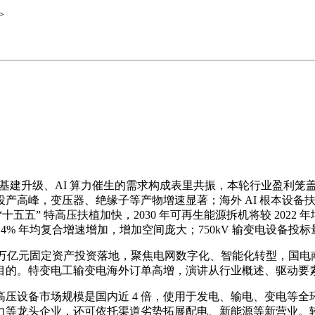
>
基建升级、AI 算力催生的需求构成表里共振，本轮行业盈利笼
峰，变压器、绝缘子等产物增速显著；海外 AI 根本设备扶植还将
十五五” 特高压扶植加快，2030 年可再生能源拆机将较 2022
 9.4% 年均复合增速增加，增加空间庞大；750kV 输变电设备投
 万亿元固定资产投资落地，聚焦电网数字化、智能化转型，国
目的。特变电工输变电海外订单高增，演讲从行业概述、驱动要
市场规模是国内近 4 倍，使用于发电、输电、变电等全环节。2
龙头企业，还可依托渠道劣势拓展配电、新能源等新营业。较 “十