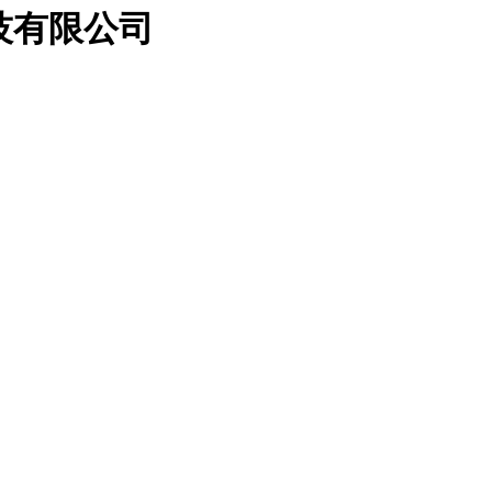
科技有限公司