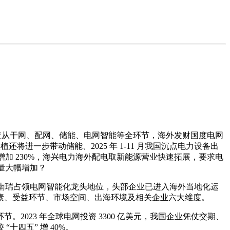
盖从干网、配网、储能、电网智能等全环节，海外发财国度电网
进一步带动储能、2025 年 1-11 月我国沉点电力设备出
 年增加 230%，海兴电力海外配电取新能源营业快速拓展，要求电
标量大幅增加？
电南瑞占领电网智能化龙头地位，头部企业已进入海外当地化运
素、受益环节、市场空间、出海环境及相关企业六大维度。
023 年全球电网投资 3300 亿美元，我国企业凭仗交期、
四五” 增 40%。