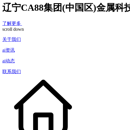
辽宁CA88集团(中国区)金属
了解更多
scroll down
关于我们
ai资讯
ai动态
联系我们