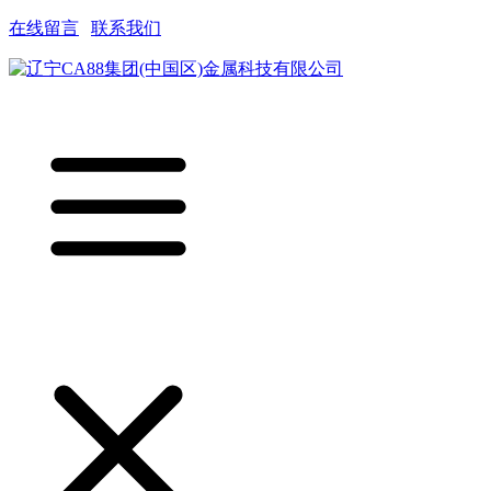
在线留言
|
联系我们