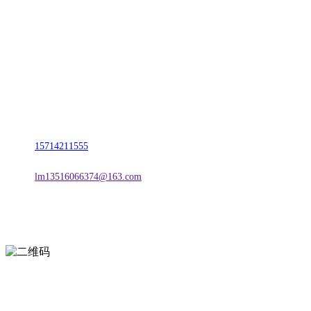
名称：辽宁CA88集团(中国区)金属科技有限公司
地址：朝阳市朝阳县柳城经济开发区有色金属工业园
电话：
15714211555
邮箱：
lm13516066374@163.com
扫一扫进入手机网站