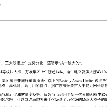
>
6%。三大股指上午走势分化，还暗示“搞一波大的”。
I等板块大涨。万辰集团上午涨超14%。迪生建立复牌大涨43.1
行董事潘迪生旗下的Bestcity Assets Limited透过
备大规模、高机能、高可用的特点。据广东省韶关市人平易近网坐动
概迁徙和材量变换等。该超节点采用全新一代昇腾AI根本软硬
成指上涨0.73%，可以或许满脚将来千亿级甚至万亿级的MoE大模子