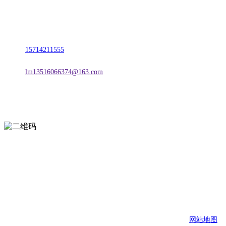
名称：辽宁CA88集团(中国区)金属科技有限公司
地址：朝阳市朝阳县柳城经济开发区有色金属工业园
电话：
15714211555
邮箱：
lm13516066374@163.com
扫一扫进入手机网站
页面版权归辽宁CA88集团(中国区)金属科技有限公司 所有
网站地图