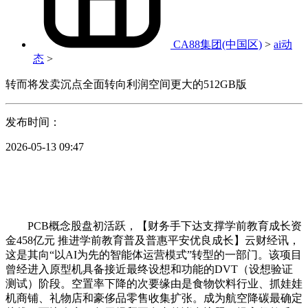
CA88集团(中国区)
>
ai动
态
>
转而将发卖沉点全面转向利润空间更大的512GB版
发布时间：
2026-05-13 09:47
PCB概念股盘初活跃，【财务手下达支撑学前教育成长资
金458亿元 推进学前教育普及普惠平安优良成长】云财经讯，
这是其向“以AI为先的智能体运营模式”转型的一部门。该项目
曾经进入原型机具备接近最终设想和功能的DVT（设想验证
测试）阶段。空置率下降的次要缘由是食物饮料行业、抓娃娃
机商铺、礼物店和豪侈品零售收集扩张。成为航空降碳最确定