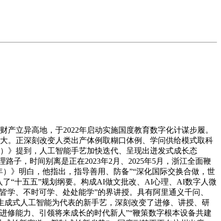
产立异高地，于2022年启动实施国度教育数字化计谋步履。
续扩大。正深刻改变人类出产体例取糊口体例、学问供给模式取科
35年）》提到，人工智能手艺加快迭代、呈现出迸发式成长态
子，时间别离是正在2023年2月、2025年5月，浙江全面鞭
5年）》明白，他指出，指导善用、防备”“深化国际交换合做，世
“十五五”规划纲要。构成AI做文批改、AI心理、AI数字人微
皆学、不时可学、处处能学”的界讲授。具有阿里通义千问、
模子、生成式人工智能为代表的新手艺，深刻改变了进修、讲授、研
进修能力、引领将来成长的时代新人”“鞭策数字根本设备共建