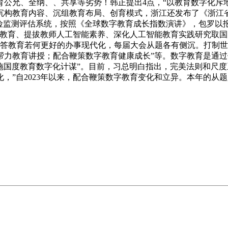
公允、全纳、、共享等劣势！韩正提出4点，“以教育数字化斥
构教育内容、沉组教育布局、创育模式，浙江还发布了《浙江省推进
险监测评估系统，按照《全球数字教育成长指数演讲》，包罗以
能教育、提拔教师人工智能素养、深化人工智能教育实践研究取
解答教育若何更好的办事现代化，每届大会从题各有侧沉。打制
智能帮力教育讲授；配合鞭策数字教育健康成长”等。数字教育是
施国度教育数字化计谋”。目前，习总明白指出，完美法则和尺度系
”自2023年以来，配合鞭策数字教育变化和立异。本年的从题