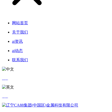
网站首页
关于我们
ai资讯
ai动态
联系我们
中文
英文