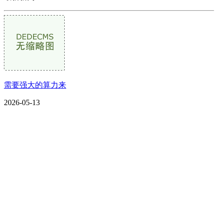
需要强大的算力来
2026-05-13
CONTACT US
联系我们