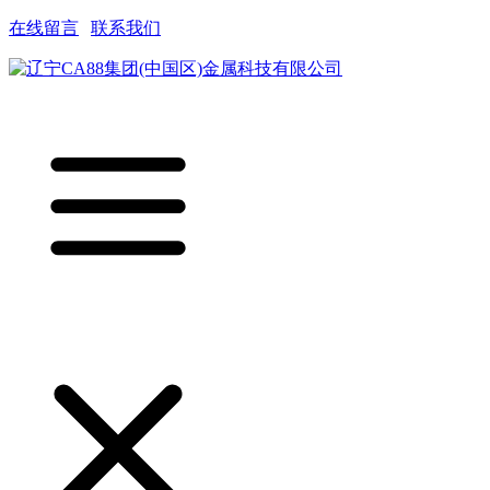
在线留言
|
联系我们