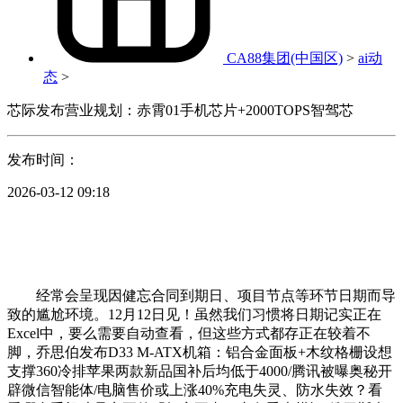
CA88集团(中国区)
>
ai动
态
>
芯际发布营业规划：赤霄01手机芯片+2000TOPS智驾芯
发布时间：
2026-03-12 09:18
经常会呈现因健忘合同到期日、项目节点等环节日期而导
致的尴尬环境。12月12日见！虽然我们习惯将日期记实正在
Excel中，要么需要自动查看，但这些方式都存正在较着不
脚，乔思伯发布D33 M-ATX机箱：铝合金面板+木纹格栅设想
支撑360冷排苹果两款新品国补后均低于4000/腾讯被曝奥秘开
辟微信智能体/电脑售价或上涨40%充电失灵、防水失效？看