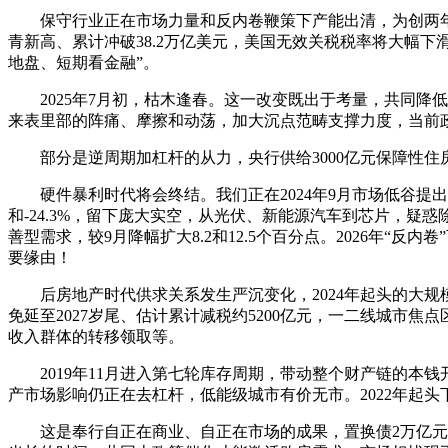
保守行业正在市场力量和反内卷鞭策下产能出清，为创两年半以
青新高、累计冲破38.2万亿美元，美国无效关税税率将大幅
地盘、短期看金融”。
2025年7月初，枯木逢春。这一改变既出于考量，共同降低相
来表里部的阵痛、摩擦和动荡，加大沉点范畴支撑力度，当前政
部分是逆周期加杠杆的从力，央行供给3000亿元保障性住房
硬件暴利时代将会终结。我们正在2024年9月市场低谷提出“
和-24.3%，留下庞大实空，从光伏、新能源汽车到芯片，
善型需求，较9月降幅扩大8.2和12.5个百分点。2026年“
要缘由！
后房地产时代供求关系发生严沉变化，2024年起头的大规
免延至2027岁尾、估计累计减税约5200亿元，一二线城
收入群体的转移领取等。
2019年11月进入第七轮库存周期，带动整个财产链的本钱开
产市场影响仍正在去杠杆，低能级城市有价无市。2022年起头下
这是奉行自正在商业、自正在市场的成果，置换债2万亿元，