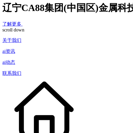
辽宁CA88集团(中国区)金属
了解更多
scroll down
关于我们
ai资讯
ai动态
联系我们