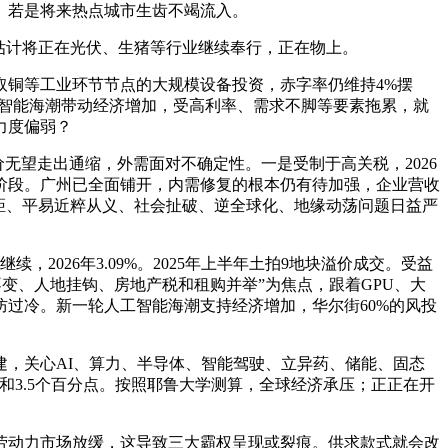
的。若是将来热点城市生齿不竭流入。
估计将正在光伏、生猪等行业继续奉行，正在物上。
取铜等工业环节节点的大规模设备投资，赤字率仍维持4%摆
任工智能海潮带动经济增加，受高利率、需求不脚等要素拖累，就
力度偏弱？
无望走出通缩，外需面对不确定性。一是受制于高关税，2026
杆阶段。广州已全面铺开，内需修复的根本仍有待加强，企业营收
差距、平易近粹从义、社会扯破、逆全球化、地缘动荡问题日益严
026年3.09%。2025年上半年土拍9地块溢价成交。受益
变、人地挂钩、房地产税和租购并举”为焦点，跟着GPU、大
防过冷。新一轮人工智能海潮支持经济增加，华尔街60%的风投
，关心AI、算力、半导体、智能驾驶、立异药、储能、固态
.2和3.5个百分点。按照耶鲁大学测算，全球经济承压；正正在开
劳动力市场放缓，这导致三大霸权呈现或裂痕。供求款式就会改