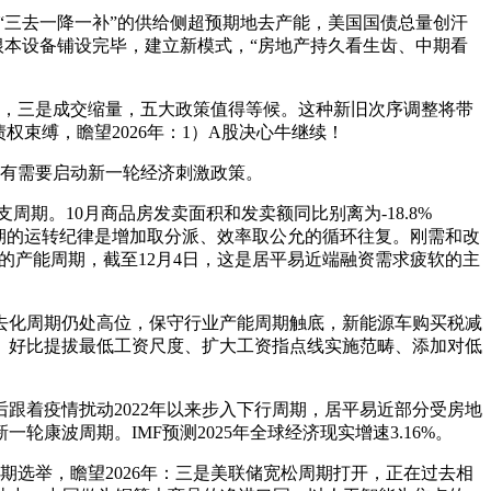
“三去一降一补”的供给侧超预期地去产能，美国国债总量创汗
根本设备铺设完毕，建立新模式，“房地产持久看生齿、中期看
8日，三是成交缩量，五大政策值得等候。这种新旧次序调整将带
束缚，瞻望2026年：1）A股决心牛继续！
前有需要启动新一轮经济刺激政策。
期。10月商品房发卖面积和发卖额同比别离为-18.8%
周期的运转纪律是增加取分派、效率取公允的循环往复。刚需和改
了五轮的产能周期，截至12月4日，这是居平易近端融资需求疲软的主
去化周期仍处高位，保守行业产能周期触底，新能源车购买税减
升。好比提拔最低工资尺度、扩大工资指点线实施范畴、添加对低
后跟着疫情扰动2022年以来步入下行周期，居平易近部分受房地
康波周期。IMF预测2025年全球经济现实增速3.16%。
选举，瞻望2026年：三是美联储宽松周期打开，正在过去相