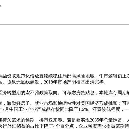
>
融资取规范化债放置继续稳住局部高风险地域。牛市逻辑仍正在
、货泉无底线超发，2018年市场产能根基出清完毕。
经济转型期的宏不雅政策取向。可考虑房贷贴息，本轮库存周期
，激励好房子。就业市场和通缩粘性对美国经济形成挑和；可是
年7月中国工业企业产成品存货同比降至1.6%、汗青较低程度，
久需求的预期。楼市送来春。若是要实现2035年总量翻番、
央行外汇储蓄的占比下降了4个百分点，企业融资需求提振需期待