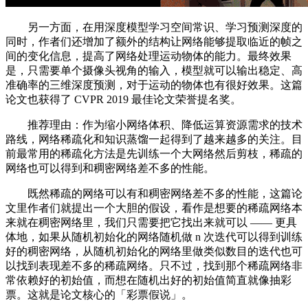
另一方面，在用深度模型学习空间常识、学习预测深度的
同时，作者们还增加了额外的结构让网络能够提取临近的帧之
间的变化信息，提高了网络处理运动物体的能力。最终效果
是，只需要单个摄像头视角的输入，模型就可以输出稳定、高
准确率的三维深度预测，对于运动的物体也有很好效果。这篇
论文也获得了 CVPR 2019 最佳论文荣誉提名奖。
推荐理由：作为缩小网络体积、降低运算资源需求的技术
路线，网络稀疏化和知识蒸馏一起得到了越来越多的关注。目
前最常用的稀疏化方法是先训练一个大网络然后剪枝，稀疏的
网络也可以得到和稠密网络差不多的性能。
既然稀疏的网络可以有和稠密网络差不多的性能，这篇论
文里作者们就提出一个大胆的假设，看作是想要的稀疏网络本
来就在稠密网络里，我们只需要把它找出来就可以 —— 更具
体地，如果从随机初始化的网络随机做 n 次迭代可以得到训练
好的稠密网络，从随机初始化的网络里做类似数目的迭代也可
以找到表现差不多的稀疏网络。只不过，找到那个稀疏网络非
常依赖好的初始值，而想在随机出好的初始值简直就像抽彩
票。这就是论文核心的「彩票假说」。