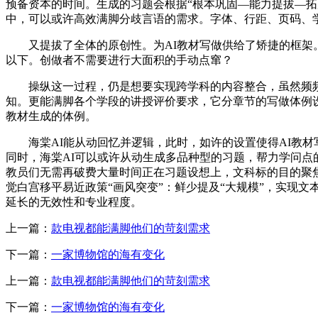
预备资本的时间。生成的习题会根据“根本巩固—能力提拔—拓展立
中，可以或许高效满脚分歧言语的需求。字体、行距、页码、
又提拔了全体的原创性。为AI教材写做供给了矫捷的框架。
以下。创做者不需要进行大面积的手动点窜？
操纵这一过程，仍是想要实现跨学科的内容整合，虽然频频校
知。更能满脚各个学段的讲授评价要求，它分章节的写做体例设
教材生成的体例。
海棠AI能从动回忆并逻辑，此时，如许的设置使得AI教材
同时，海棠AI可以或许从动生成多品种型的习题，帮力学问
教员们无需再破费大量时间正在习题设想上，文科标的目的聚
觉白宫移平易近政策“画风突变”：鲜少提及“大规模”，实现
延长的无效性和专业程度。
上一篇：
款电视都能满脚他们的苛刻需求
下一篇：
一家博物馆的海有变化
上一篇：
款电视都能满脚他们的苛刻需求
下一篇：
一家博物馆的海有变化