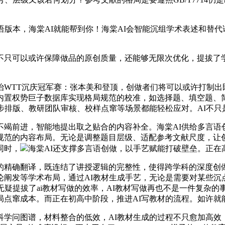
本，海棠AI就能帮到你！海棠AI会智能沉组学术表述和替代
只可以或许保障做品的原创质量，还能够无限次优化，提拔了学
TT沉庆冠军赛：张本美和登顶，创做者们将可以或许打制出
内置权势巨子数据库实现格局规范的校准，如选择题、填空题、
步排版、教研团队审核、校样点窜等场景都能轻松应对。AI不只
前进，智能地提出取之贴合的内容补全。海棠AI供给多言语创做
规范的内容布局。无论是调整题目层级、适配参考文献尺度，让
同时，
海棠AI还支撑多言语创做，以手艺赋能打破壁垒。正在
确翻译，既连结了讲授逻辑的完整性，使得跨学科的深度创做
阐发等学术布局，通过AI教材生成手艺，无论是需要对某些沉
无疑提拔了ai教材写做的效率，AI教材写做再也不是一件复杂
点窜成本。而正在初高中阶段，推进AI写教材的流程。如许就
问图谱，材料整合的低效，AI教材生成的过程不只愈加高效