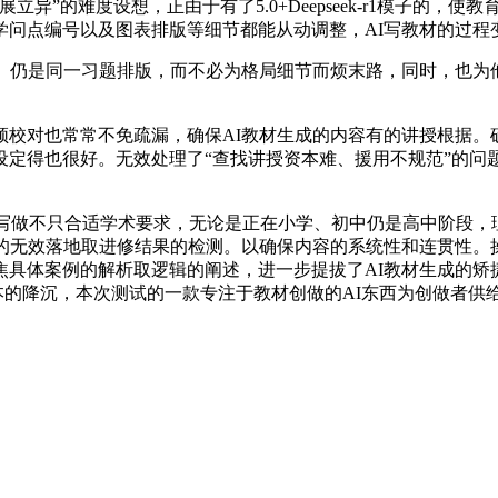
异”的难度设想，正由于有了5.0+Deepseek-r1模子的，
学问点编号以及图表排版等细节都能从动调整，AI写教材的过程
仍是同一习题排版，而不必为格局细节而烦末路，同时，也为他
对也常常不免疏漏，确保AI教材生成的内容有的讲授根据。
定得也很好。无效处理了“查找讲授资本难、援用不规范”的问题
写做不只合适学术要求，无论是正在小学、初中仍是高中阶段，
点的无效落地取进修结果的检测。以确保内容的系统性和连贯性。
焦具体案例的解析取逻辑的阐述，进一步提拔了AI教材生成的矫
文本的降沉，本次测试的一款专注于教材创做的AI东西为创做者