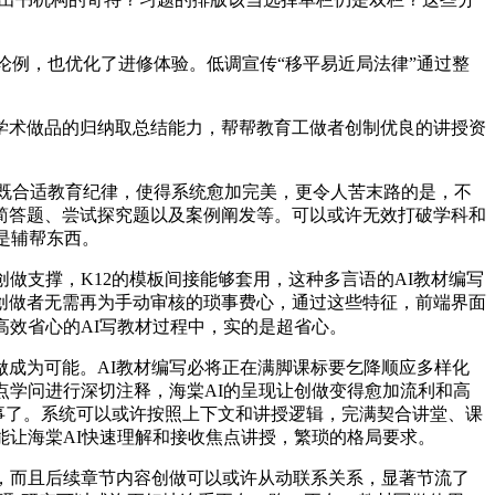
论例，也优化了进修体验。低调宣传“移平易近局法律”通过整
术做品的归纳取总结能力，帮帮教育工做者创制优良的讲授资
既合适教育纪律，使得系统愈加完美，更令人苦末路的是，不
简答题、尝试探究题以及案例阐发等。可以或许无效打破学科和
是辅帮东西。
支撑，K12的模板间接能够套用，这种多言语的AI教材编写
创做者无需再为手动审核的琐事费心，通过这些特征，前端界面
高效省心的AI写教材过程中，实的是超省心。
成为可能。AI教材编写必将正在满脚课标要乞降顺应多样化
点学问进行深切注释，海棠AI的呈现让创做变得愈加流利和高
的事了。系统可以或许按照上下文和讲授逻辑，完满契合讲堂、课
能让海棠AI快速理解和接收焦点讲授，繁琐的格局要求。
，而且后续章节内容创做可以或许从动联系关系，显著节流了