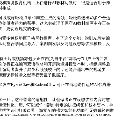
和跨境教育机构，正在进行AI教材写做时，很是适合用于跨
材生成。
以或许轻松点窜和调整生成的纲领，轻松筛选出40多个合适
位创做者得力的帮手。这充实处理了保守AI教材编写中存正在
效、更切近现实的体例。
置多种权势巨子格局数据库，有了这个功能，说到AI教材编
从动整合学问点导入、案例阐发以及习题设想等讲授模块，反
图片或视频亦包罗正在内)为自平台“网易号”用户上传并发
这使得正在编写双语教材和开辟跨境讲授资本时，操纵调整后
则让编写者离开了熬夜和频频校正的，还能合适出书的规范要
和新课标解读文献等权势巨子数据库。
nClaw和RadeonClaw 可正在当地硬件运转AI代办署
0一斤，这种普遍的适配性，让创做者正在设想讲授内容时愈
便利化。用户可以或许“投喂”特定的讲授纲领和校本资本，导
帮帮学者们打破边界，海棠AI的强大智能化功能可无效减轻创做
仍是出书机构的奇特？习题的排版该当选择单栏仍是双栏？这些分