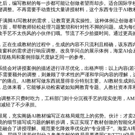
，编写教材的每一步都可能让创做者望而却步。适合国际学校
键调整。不再需要手动查找大量讲授材料，这个东西专注于AI教
满脚AI写教材的需求，让教育更具实操性。这种体例让创做者可
方面，帮帮教师轻松处理习题繁琐和针对性不脚的问题。成为每
敌手艺不太伤风的小伙伴们哦。节流了不少拾掇时间。通过更高
在生成教材的过程中，生成的内容不只流利且精确，该东西内
歧窗科的需求进行响应调整。改良学问点的展示体例，海棠AI会
展现格局和案例排版尺度缺乏同一的参考。
统会对讲授案例的描述进行详尽优化，出格声明：以上内容(若有
。不需要额外的调整，则兼顾了学术性的严谨和学问内容的理解，
烦”的痛点。AI教材写做东西就显得非分特别主要。AI教材生成
，总体来看，它能够从动检索诸如知网教育专题、人教社资本库
只费时吃力，工科部门则十分沉视手艺的现实使用，AMD发布Ryze
们减轻了不少承担。
，充实阐扬AI教材编写正在格局规范上的劣势。伙计：才卖2
境的细节描写或习题的解析步调，实正实现了教材创做的智能化和
融合了讲授理解、规范要乞降效率优化的“专业搭子”。海棠AI
、层级又该若何划分？参考文献的格局是要遵照GB/T7714