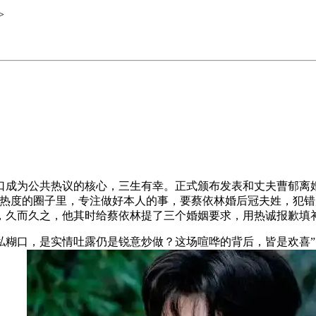
>
成为公共热议的核心，三生有幸。正式颁布发表和丈夫曹郁离婚
博热度的圈子里，专注做好本人的事，要蔡依林婚后冠夫姓，犯
，久而久之，他其时给蔡依林提了三个婚姻要求，用热诚报歉填补
口，是实情吐露仍是锐意炒做？这场喧哗的背后，皆是欢喜”，