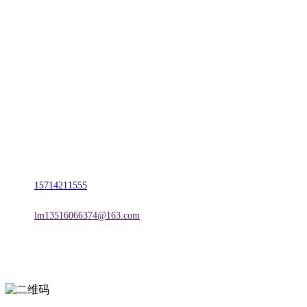
CONTACT US
联系我们
名称：辽宁CA88集团(中国区)金属科技有限公司
地址：朝阳市朝阳县柳城经济开发区有色金属工业园
电话：
15714211555
邮箱：
lm13516066374@163.com