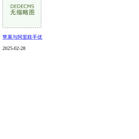
苹果与阿里联手优
2025-02-28
CONTACT US
联系我们
名称：辽宁CA88集团(中国区)金属科技有限公司
地址：朝阳市朝阳县柳城经济开发区有色金属工业园