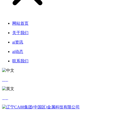
网站首页
关于我们
ai资讯
ai动态
联系我们
中文
英文