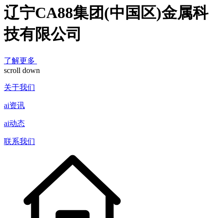
辽宁CA88集团(中国区)金属科
技有限公司
了解更多
scroll down
关于我们
ai资讯
ai动态
联系我们