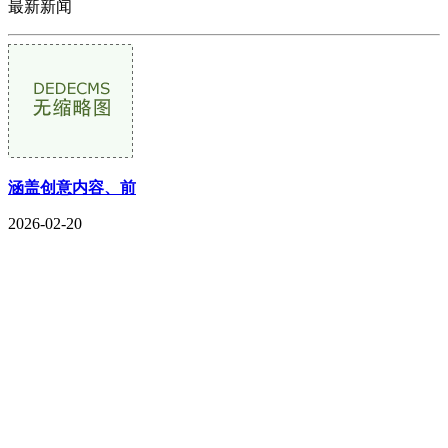
最新新闻
涵盖创意内容、前
2026-02-20
CONTACT US
联系我们