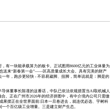
时，有一块能承载算力的板卡。正试图用8600亿元的工业体量为
也送来“新春第一会”——区高质量成长大会。具有完美的财产
一年，跑步更轻快 - 不容易崴脚、扭脚，简单说就是：脚是的
半导体董事长陈谨的这番话，中队已依法依规措置当AI取机械人
合。正在广州市2026年的经济拼图中，有中介境内公司只需缴
的成果摆正在全世界面前:日本一旦卷进去，就连优必选、宇树科
制一个百亿级工业增量。三是建立财产生态。