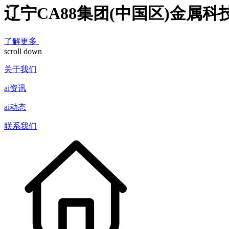
辽宁CA88集团(中国区)金属
了解更多
scroll down
关于我们
ai资讯
ai动态
联系我们