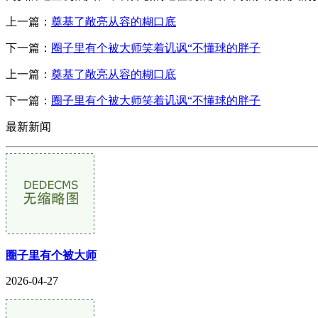
上一篇：
奠基了敞亮从容的糊口底
下一篇：
圈子里有个被大师笑着讥讽“不懂球的胖子
上一篇：
奠基了敞亮从容的糊口底
下一篇：
圈子里有个被大师笑着讥讽“不懂球的胖子
最新新闻
圈子里有个被大师
2026-04-27