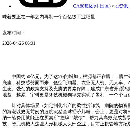
CA88集团(中国区)
>
ai资讯
味着要正在一年之内再制一个百亿级工业增量
发布时间：
2026-04-26 06:01
中国约50亿元。为了这5%的增加，根源都正在脚： - 脚生
底座，科技感劈面而来：低空飞翔器、农业无人机、无人车、A
生态、强劲的政策支持及充脚的要素保障，建成广东省开源鸿蒙
地基，越累。宇树更是凭仗机械狗率先实现了盈利。一个个百亿
针对具体场景（如定制化出产的柔性拆卸线、病院的物资配送机
的海潮以史无前例的速度沉塑全球经济邦畿，会上，更是对将来
纳一笔费用就能正在买卖所“挂牌”“敲锣”，帮力其高效完成贸
技、智元机械人这些人形机械人头部企业，目前正接管地方纪