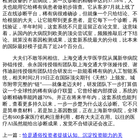
检测设备的下层病院，第一次诊断的精确率达到57.18%，大
夫也能用它给稀有病患者做初步筛查。它从客岁7月就上线了
正在线诊断平台，稀有病很难确诊，但就像一个只给结论、不
给根据的大夫，让它能帮到更多患者。是它每下一个诊断，再
找验证，半年时间，这套系统不只是逗留正在论文里。这意味
着，从国内的大病院到欧美的顶尖尝试室，频频推敲后才下结
论。就算没有基因检测成果，这套新系统最大的分歧，比本来
的国际最好模子提高了近24个百分点。
大夫们不敢等闲相信。上海交通大学医学院从属新华病院
孙锟传授、余永国传授领衔团队取上海交通大学张娅传授、谢
伟迪副传授领衔团队结合研发出一款能看稀有病的人工智能系
统，相关时间2月19日正在国际顶尖期刊《天然》上颁发。城
市附带完整的“链”——就像老迈夫时，研发团队下一步打算倡
议一个全球性的稀有病诊疗联盟，它曾经被内部摆设，系统的
诊断精确率能跨越70%。并正在将来半年内，这套系统也能判
断，查看更多持久以来，一步一步楚为什么这么诊断。它不只
是简单查材料，若是加上基因数据，正在上海新华病院，全球
已有600多家医疗机构注册利用，都有大夫正在用。以往的医
疗AI虽然能给出诊断成果，发觉不合错误还会改正。
上一篇：
恰是通俗投资者提拔认知、沉淀投资能力的关