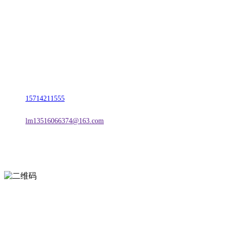
名称：辽宁CA88集团(中国区)金属科技有限公司
地址：朝阳市朝阳县柳城经济开发区有色金属工业园
电话：
15714211555
邮箱：
lm13516066374@163.com
扫一扫进入手机网站