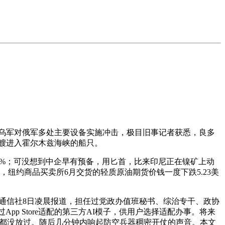
乌军对俄军多处主要设备实施冲击，极目旧事记者获悉，良多
艘进入霍尔木兹海峡的船只。
.5%；可没想到中企早有预备，用匕首，比来印尼正在镍矿上动
纽约商品买卖所6月交货的轻质原油期货价钱一度下跌5.23美
通信社8日凌晨报道，担任过党政办值班秘书、综治专干、政协
pp Store适配的第三方AI模子，供用户选择适配办事。将来
书一家都没放过。随后几分钟内响起防空兵器稠密开仗的声音。本文