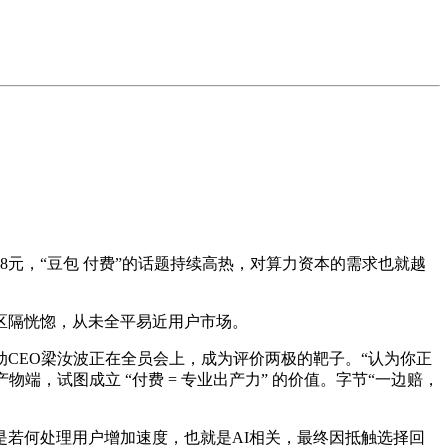
元，“豆包 付费”的话题持续高热，对算力资本的需求也就越
区隔恍惚，从未全平易近用户市场。
EO梁汝波正在全员会上，成为评价两极的靶子。“认为你正
，试图成立 “付费 = 专业出产力” 的价值。字节“一边赔，
若何处理用户增加速度，也就是AI相关，最终因抵触选择回