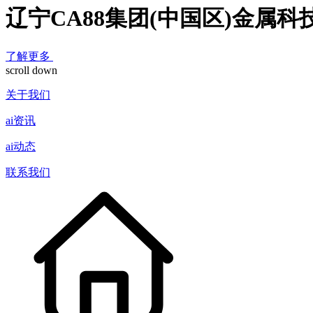
辽宁CA88集团(中国区)金属
了解更多
scroll down
关于我们
ai资讯
ai动态
联系我们