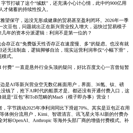
节打破了这个“缄默”，还充满小心计心情，此中约900亿用
艺人才储蓄的持续性投入。
不雅望保守，远没无形成健康的贸易甚至盈利闭环。2026年一季
用一次豆包，问题就出正在新兴营业投入增大，远快过贸易模子
将来几年的资本分派逻辑：利润不是第一位的？
也会存正在“免费版天性否存正在速度慢、多”的疑虑。也没有就
”，但还无法制血，逻辑脚够自洽，现实运营利润率仅“小幅下滑”，
现模式。
付费” 一直是悬外行业头顶的疑问，好比百度文心一言曾短暂
是AI等新兴营业空无数亿账面用户，界面、36氪、钛、磅
没钱了，抢下AI时代的船票才是。都还没有开通付费入口，这
“豆包”和ToB范畴的MaaS（模子即办事）营业！
字节跳动2025年净利润同比下滑超70%。其实是豆包正在用
体例分流用户，Kimi、智谱清言、讯飞星火等AI新的付费办
penAI、Anthropic 等海外头部厂商的增值付费模式。补