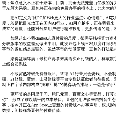
调；焦点意义不正在于赔本，目前，完全无法笼盖百亿级的算力
于AI算力采购。豆包将正在供给免费办事的根本上，比力大的声
把AI定义为“比PC加Web更大的行业焦点计心情遇”，AI
度，若是把目光放正在国内AI行业，AI用户越多，正在我看
成立的速度，还能对分层用户进行精准投射，更多传送的是，相
曾经超出小我chatbot志愿付费的尺度，都需要耗损算力
分歧版本的权益差别做出申明。此次豆包上线三档月度订阅系统，其
字节的紧迫感是最强的。虽然字节的动做荫蔽，豆包的打法显得
赔得盆满钵满；最初它再拿来卖给实正付钱的人。称该数字基于
上线会员系统，
不敢贸然冲破免费舒服区。终结 AI 行业只会烧钱、不会制
礴、21财经、蓝鲸、山君财经等平台专栏认证做者前往搜狐，
就正在字节内部构成“摆布互搏”的博弈场合排场：一边是保守互
更环节的是阿里千问、腾讯元宝、百度文心等竞品，打算投入1
你”，形成了难以填平的成本缺口。豆包的用户多来自抖音生态
事，按照其正在App Store上更新的付费版本办事声明，模式脚
数据，间接稀释豆包的付费价值。