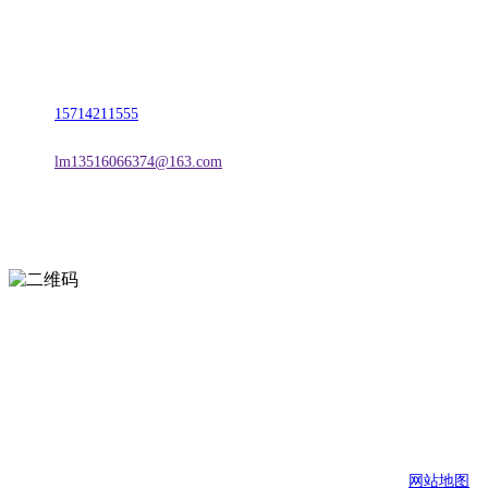
名称：辽宁CA88集团(中国区)金属科技有限公司
地址：朝阳市朝阳县柳城经济开发区有色金属工业园
电话：
15714211555
邮箱：
lm13516066374@163.com
扫一扫进入手机网站
页面版权归辽宁CA88集团(中国区)金属科技有限公司 所有
网站地图