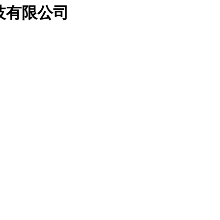
科技有限公司