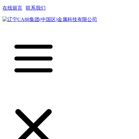
在线留言
|
联系我们