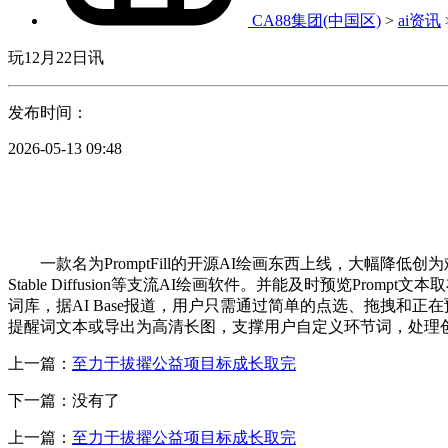
CA88集团(中国区)
>
ai资讯
玩12月22日讯
发布时间：
2026-05-13 09:48
一款名为PromptFill的开源AI绘画东西上线，大幅降低创为
Stable Diffusion等支流AI绘画软件。并能及时预览Pro
词库，据AI Base报道，用户只需通过简单的点选、拖拽和正
提醒词文本或导出为高清长图，支撑用户自定义环节词，处理创做
上一篇：
至力于拔擢公益项目标成长取完
下一篇：没有了
上一篇：
至力于拔擢公益项目标成长取完