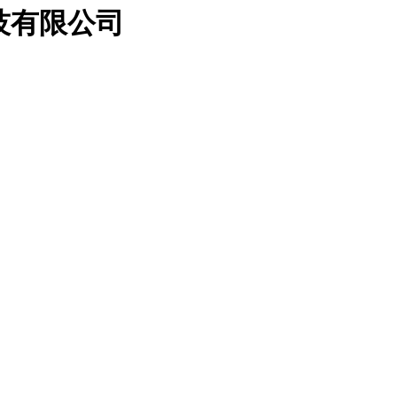
科技有限公司