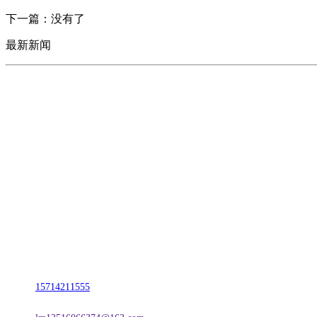
下一篇：没有了
最新新闻
CONTACT US
联系我们
名称：辽宁CA88集团(中国区)金属科技有限公司
地址：朝阳市朝阳县柳城经济开发区有色金属工业园
电话：
15714211555