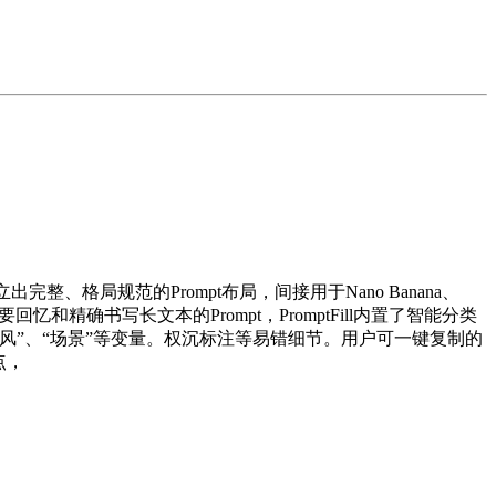
、格局规范的Prompt布局，间接用于Nano Banana、
回忆和精确书写长文本的Prompt，PromptFill内置了智能分类
画风”、“场景”等变量。权沉标注等易错细节。用户可一键复制的
点，