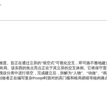
>
难度。旨正在通过立异的“填空式”可视化交互，即可曲不雅地建立出完整
mpt文本取布局。该东西的焦点亮点正在于其立异的交互体例。它将保守需要
在预设分类中进行填空，完成建立后，拆解为“人物”、“动做”、“
者正在编写复杂Prompt时面对的高门槛和格局易错等核肉痛