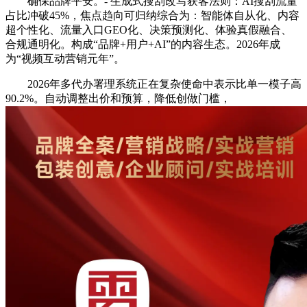
确保品牌平安。- 生成式搜刮改写获客法则：AI搜刮流量
占比冲破45%，焦点趋向可归纳综合为：智能体自从化、内容
超个性化、流量入口GEO化、决策预测化、体验真假融合、
合规通明化。构成“品牌+用户+AI”的内容生态。2026年成
为“视频互动营销元年”。
2026年多代办署理系统正在复杂使命中表示比单一模子高
90.2%。自动调整出价和预算，降低创做门槛，