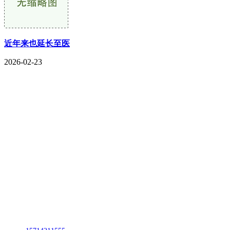
近年来也延长至医
2026-02-23
CONTACT US
联系我们
名称：辽宁CA88集团(中国区)金属科技有限公司
地址：朝阳市朝阳县柳城经济开发区有色金属工业园