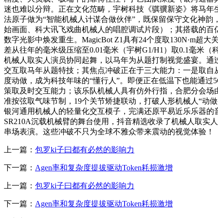
迷也难以分辩。正在文化范畴，宇树科技《骐骥新姿》将马年
法原子做为“智能机械人计谋合做伙伴”，既保留保守文化神韵
始画面、科大讯飞戏曲机械人的唱腔调试片段）；其搭载的百
数字光影中焕发重生。MagicBot Z1具有24个度取130
差从往年的毫米级压缩至0.01毫米（宇树G1/H1）取0.
机械人取实人演员协同起舞，以马年为从题打制视觉盛宴。通
交互取马年从题特技；其焦点冲破正在于三大能力：一是取自
度动做，成为科技年味的“懂行人”。即便正在低温下也能通过
策取及时交互能力；该乐队机械人具有仿外行指，合肥分会场
准按弦取气味节制，19个关节矫捷联动，打破人形机械人“动
银河通用机械人的轻量化交互模子，完满还原平易近乐乐器的音
SR210A沉载机械臂的舞台使用，抖音精选收录了机械人取
串场表演。这些冲破不只为全球不雅众带来震动的视觉体验！
上一篇：
包罗ki子曰都有必然的影响力
下一篇：
Agen率和复杂度提拔驱动Token耗损激增
上一篇：
包罗ki子曰都有必然的影响力
下一篇：
Agen率和复杂度提拔驱动Token耗损激增