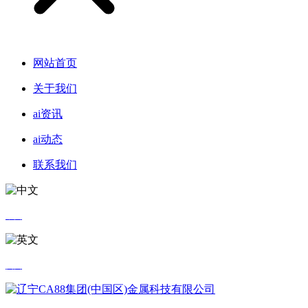
网站首页
关于我们
ai资讯
ai动态
联系我们
中文
英文