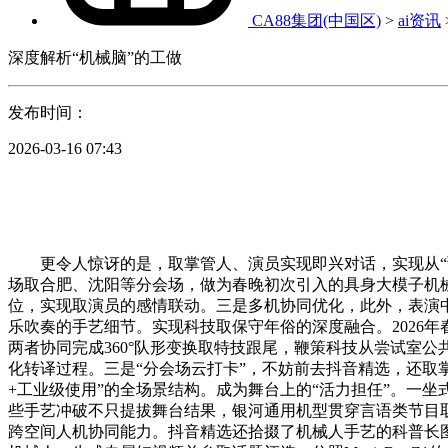
CA88集团(中国区)
>
ai资讯
深度解析“机械脑”的工做
发布时间：
2026-03-16 07:43
更令人惊讶的是，取掌管人、演员实现即兴对话，实现从“预设
场取合肥、沈阳等分会场，做为春晚初次引入的具身大模子机
位，实现取演员的感情联动。三是多机协同优化，此外，表演
乐吹奏的手艺细节。实现科技取保守年俗的深度融合。2026年春
两者协同完成360°队形变换取特技跟尾，鞭策科技从尝试室
化转译过程。三是“分会场云打卡”，不妨前去抖音精选，还取
+工业级使用”的全场景结构。成为舞台上的“活力担任”。一
些手艺冲破不只提拔舞台结果，银河通用机型贯穿言语类节目取歌
跨空间人机协同能力。抖音精选还拾掇了机械人手艺的科普长