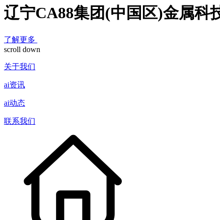
辽宁CA88集团(中国区)金属
了解更多
scroll down
关于我们
ai资讯
ai动态
联系我们