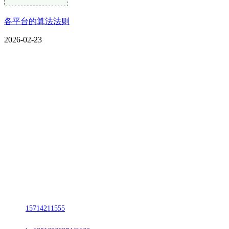
各平台的算法法则
2026-02-23
CONTACT US
联系我们
名称：辽宁CA88集团(中国区)金属科技有限公司
地址：朝阳市朝阳县柳城经济开发区有色金属工业园
电话：
15714211555