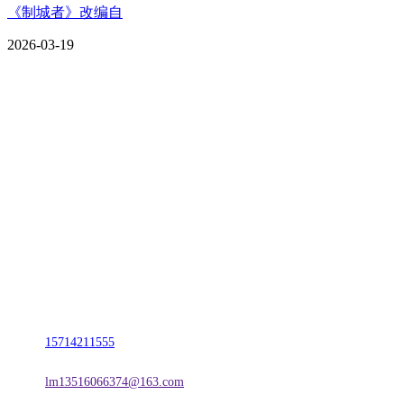
《制城者》改编自
2026-03-19
CONTACT US
联系我们
名称：辽宁CA88集团(中国区)金属科技有限公司
地址：朝阳市朝阳县柳城经济开发区有色金属工业园
电话：
15714211555
邮箱：
lm13516066374@163.com