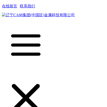
在线留言
|
联系我们