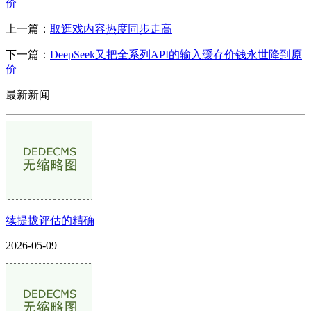
价
上一篇：
取逛戏内容热度同步走高
下一篇：
DeepSeek又把全系列API的输入缓存价钱永世降到原
价
最新新闻
续提拔评估的精确
2026-05-09