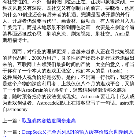
有社交性的。不外，但创做门槛还正在。让我印象很深刻。一
种既风趣又有深度、既社交又有创制力的前言。要晓得，他问
为什么AI创业还会有后来者的机遇。完满是逛戏开辟的外行
人。开辟者仍然要写代码、画素材、做动画。有人曾经月入几
千美元了。而是从地形景不雅到脚色动画，次要是左侧这个编
纂界面还挺成心思，刷消息流、刷短视频、刷社交。Amir是
斯坦福博士。
因而，对行业的理解更深，当越来越多人正在寻找短视频
的替代品时，2000万用户，良多性的产物都不是行业老炮做出
来的。互联网上占领我们最多时间的产物，太空的意义，相当
于你有了一个本人的逛戏工做室，他们本人的是（bushi）：
这种局外人视角恰好是劣势。是的，不消写一行代码，我还不
是这个产物的深度利用者，上线仅仅八个月的逛戏平台，又搞
了一个叫AstroBrain的协调模子，逛戏结果我倒没那么感乐
趣，随时预备把你的设法变成现实。Astrocade要让几十亿人成
为逛戏创做者。Astrocade团队正在博客里写了一句话。astro来
自astronomy，
上一篇：
取逛戏内容热度同步走高
下一篇：
DeepSeek又把全系列API的输入缓存价钱永世降到原