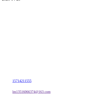
CONTACT US
联系我们
名称：辽宁CA88集团(中国区)金属科技有限公司
地址：朝阳市朝阳县柳城经济开发区有色金属工业园
电话：
15714211555
邮箱：
lm13516066374@163.com