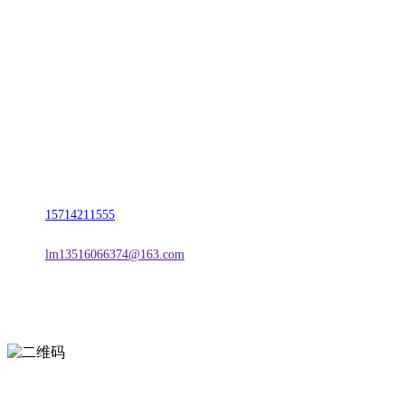
CONTACT US
联系我们
名称：辽宁CA88集团(中国区)金属科技有限公司
地址：朝阳市朝阳县柳城经济开发区有色金属工业园
电话：
15714211555
邮箱：
lm13516066374@163.com
扫一扫进入手机网站