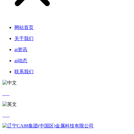
网站首页
关于我们
ai资讯
ai动态
联系我们
中文
英文