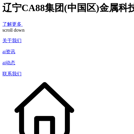
辽宁CA88集团(中国区)金属
了解更多
scroll down
关于我们
ai资讯
ai动态
联系我们